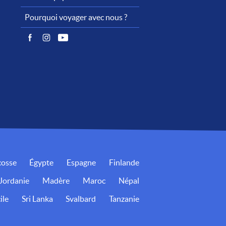
Pourquoi voyager avec nous ?
cosse
Égypte
Espagne
Finlande
Jordanie
Madère
Maroc
Népal
ile
Sri Lanka
Svalbard
Tanzanie