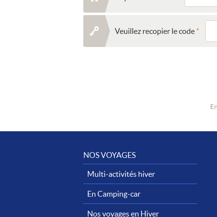
Veuillez recopier le code
En
NOS VOYAGES
Multi-activités hiver
En Camping-car
Nos voyages en Hiver