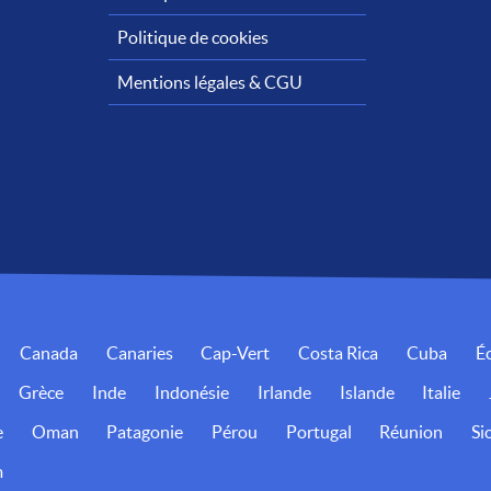
Politique de cookies
Mentions légales & CGU
Canada
Canaries
Cap-Vert
Costa Rica
Cuba
É
Grèce
Inde
Indonésie
Irlande
Islande
Italie
e
Oman
Patagonie
Pérou
Portugal
Réunion
Sic
m