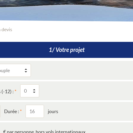
 devis
1/ Votre projet
 (-12) :
Durée :
jours
€ par personne, hors vols internationaux