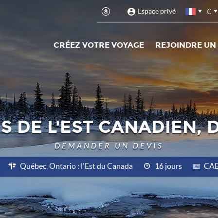
€
Espace privé
CRÉEZ VOTRE VOYAGE
REJOINDRE UN
 DE L'EST CANADIEN,
DEMANDER UN DEVIS
Québec, Ontario : l'Est du Canada
16 jours
CA