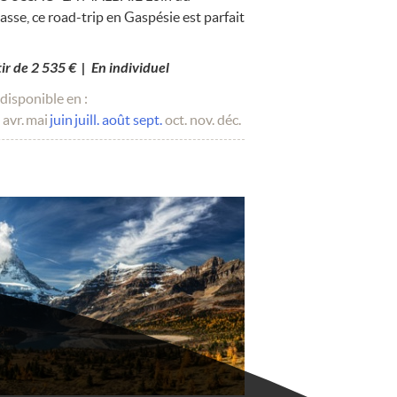
sse, ce road-trip en Gaspésie est parfait
tir de 2 535 € | En individuel
disponible en :
avr.
mai
juin
juill.
août
sept.
oct.
nov.
déc.