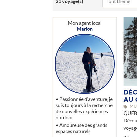
21
voyage(s)
Mon agent local
Marion
DÉC
AU 
Passionnée d'aventure, je
suis toujours à la recherche
MUL
de nouvelles expériences
QUÉB
outdoor
Découv
Amoureuse des grands
voyage
espaces naturels