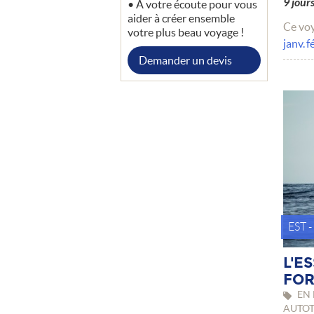
9 jour
A votre écoute pour vous
aider à créer ensemble
Ce voy
votre plus beau voyage !
janv.
f
Demander un devis
EST 
L'E
FOR
EN 
AUTO