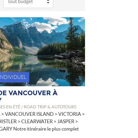
 INDIVIDUEL
E DE VANCOUVER À
Y
S EN ÉTÉ / ROAD TRIP & AUTOTOURS
> VANCOUVER ISLAND > VICTORIA >
ISTLER > CLEARWATER > JASPER >
RY Notre itinéraire le plus complet