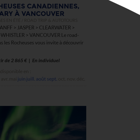
HEUSES CANADIENNES,
ARY À VANCOUVER
S EN ÉTÉ / ROAD TRIP & AUTOTOURS
ANFF > JASPER > CLEARWATER >
WHISTLER > VANCOUVER Le road-
ns les Rocheuses vous invite à découvrir
tir de 2 865 € | En individuel
disponible en :
avr.
mai
juin
juill.
août
sept.
oct.
nov.
déc.