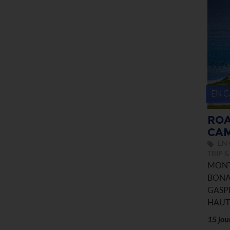
EN 
ROA
CAM
EN 
TRIP 
MONT
BONA
GASP
HAUTE
15 jou