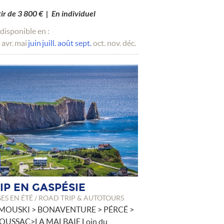
tir de 3 800 € | En individuel
disponible en :
avr.
mai
juin
juill.
août
sept.
oct.
nov.
déc.
IP EN GASPÉSIE
S EN ÉTÉ / ROAD TRIP & AUTOTOURS
IMOUSKI > BONAVENTURE > PÉRCÉ >
OUSSAC>LA MALBAIE Loin du