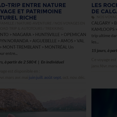
D-TRIP ENTRE NATURE
LES ROC
VAGE ET PATRIMOINE
DE CALG
TUREL RICHE
NOS VOYAGE
CALGARY > B
FAMILLE / NATURE-AVENTURE / NOS VOYAGES EN
 ROAD TRIP & AUTOTOURS / TREKKING
KAMLOOPS >
NTO > NIAGARA > HUNTSVILLE > OPEMICAN
trip ultime da
UYN NORANDA > AIGUEBELLE > AMOS > VAL
les...
 > MONT-TREMBLANT > MONTRÉAL Un
15 jours, à par
ur entre...
Ce voyage est 
rs, à partir de 2 580 € | En individuel
janv.
févr.
mars
age est disponible en :
évr.
mars
avr.
mai
juin
juill.
août
sept.
oct.
nov.
déc.