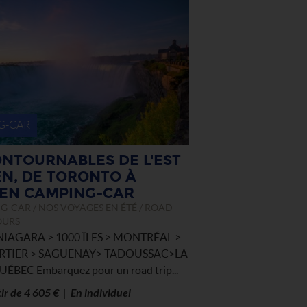
G-CAR
ONTOURNABLES DE L'EST
N, DE TORONTO À
EN CAMPING-CAR
-CAR / NOS VOYAGES EN ÉTÉ / ROAD
OURS
IAGARA > 1000 ÎLES > MONTRÉAL >
RTIER > SAGUENAY> TADOUSSAC>LA
ÉBEC Embarquez pour un road trip...
tir de 4 605 € | En individuel