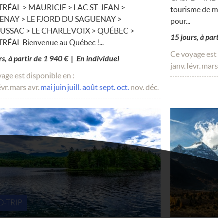
ÉAL > MAURICIE > LAC ST-JEAN >
tourisme de ma
ENAY > LE FJORD DU SAGUENAY >
pour...
USSAC > LE CHARLEVOIX > QUÉBEC >
15 jours, à par
ÉAL Bienvenue au Québec !...
Ce voyage est 
rs, à partir de 1 940 € | En individuel
janv.
févr.
mars
age est disponible en :
évr.
mars
avr.
mai
juin
juill.
août
sept.
oct.
nov.
déc.
-TRIP