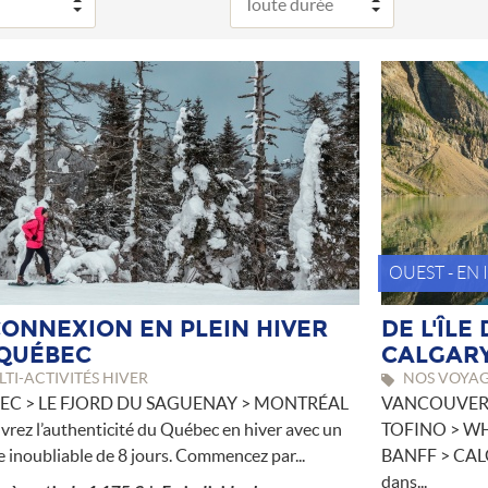
OUEST - EN
ONNEXION EN PLEIN HIVER
DE L'ÎL
QUÉBEC
CALGAR
TI-ACTIVITÉS HIVER
NOS VOYAGE
EC > LE FJORD DU SAGUENAY > MONTRÉAL
VANCOUVER 
rez l’authenticité du Québec en hiver avec un
TOFINO > WH
 inoubliable de 8 jours. Commencez par...
BANFF > CALGA
dans...