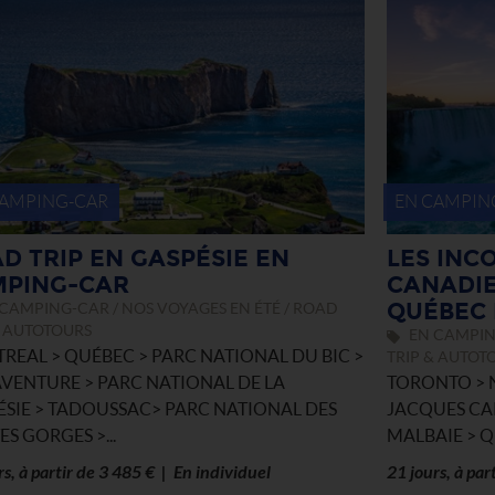
CAMPING-CAR
EN CAMPIN
D TRIP EN GASPÉSIE EN
LES INC
PING-CAR
CANADIE
QUÉBEC 
CAMPING-CAR / NOS VOYAGES EN ÉTÉ / ROAD
& AUTOTOURS
EN CAMPING
REAL > QUÉBEC > PARC NATIONAL DU BIC >
TRIP & AUTOT
VENTURE > PARC NATIONAL DE LA
TORONTO > N
ÉSIE > TADOUSSAC> PARC NATIONAL DES
JACQUES CA
S GORGES >...
MALBAIE > QU
rs, à partir de 3 485 € | En individuel
21 jours, à par