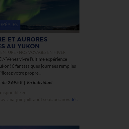
ORÉALES
E ET AURORES
S AU YUKON
ENTURE / NOS VOYAGES EN HIVER
 Venez vivre l’ultime expérience
ukon! 6 fantastiques journées remplies
-Pilotez votre propre...
ir de 2 695 € | En individuel
disponible en :
avr.
mai
juin
juill.
août
sept.
oct.
nov.
déc.