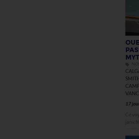
OUE
PAS
MYT
NOS
CALGA
SMITH
CAMPB
VANCO
17 jou
Ce voy
janv.
f