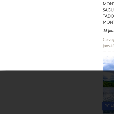
MONTR
SAGU
TADO
MONTR
15 jou
Ce voy
janv.
f
ROAD