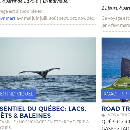
s, à partir de 1 175 € | En individuel
21 jours, à par
age est disponible en :
évr.
mars
avr.
mai
juin
juill.
août
sept.
oct.
nov.
déc.
Ce voyage est 
janv.
févr.
mars
- EN INDIVIDUEL
ROAD TRIP
SSENTIEL DU QUÉBEC: LACS,
ROAD TR
ÊTS & BALEINES
NOS VOYAGE
QUÉBEC > R
FAMILLE / NOS VOYAGES EN ÉTÉ / ROAD TRIP &
TOURS
GASPÉ > TAD