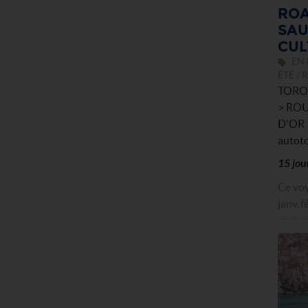
ROA
SAU
CUL
EN 
ÉTÉ /
TORO
> RO
D'OR
autoto
15 jou
Ce voy
janv.
f