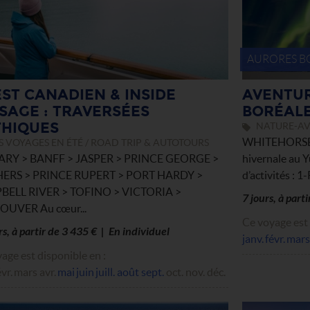
AURORES B
ST CANADIEN & INSIDE
AVENTUR
SAGE : TRAVERSÉES
BORÉALE
HIQUES
NATURE-AV
WHITEHORSE //
 VOYAGES EN ÉTÉ / ROAD TRIP & AUTOTOURS
RY > BANFF > JASPER > PRINCE GEORGE >
hivernale au Y
ERS > PRINCE RUPERT > PORT HARDY >
d’activités : 1
ELL RIVER > TOFINO > VICTORIA >
7 jours, à part
UVER Au cœur...
Ce voyage est 
rs, à partir de 3 435 € | En individuel
janv.
févr.
mars
age est disponible en :
évr.
mars
avr.
mai
juin
juill.
août
sept.
oct.
nov.
déc.